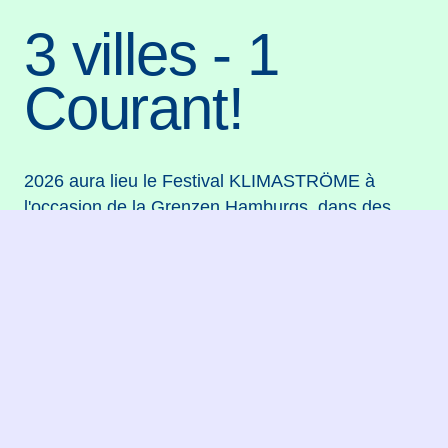
3 villes - 1
Courant!
2026 aura lieu le Festival KLIMASTRÖME à
l'occasion de la Grenzen Hamburgs, dans des
ateliers-ateliers à Vienne et Bruxelles, des idées
d'enfants et de jeunes gens sur le thème «
Fabulous Future Foods » pour un échantillon et
une nouvelle période pour l'éclairage de
l'ensemble.
Les prochains festivals artistiques et un
programme de festival de longue date se
tiendront à l'Anschluss à Hambourg du 25 au 26