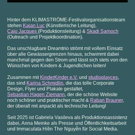
Hinter dem KLIMASTRÖME-Festivalorganisationsteam
stehen
Kajan Luc
(Künstlerische Leitung),
Caio Jacques
(Produktionsleitung) &
Skadi Sarnoch
(Outreach und Projektkoordination).
Das unschlagbare Dreamtrio strömt mit vollem Einsatz
über alle Gewässergrenzen hinaus, schwimmt dabei
manchmal gegen den Strom und lässt sich stets von den
Wünschen von Kindern & Jugendlichen leiten!
Zusammen mit
KinderKinder e.V.
und
studioplayces
,
das sind
Karina Schmidlin
, die das tolle Corporate
Design, Flyer und Plakate gestaltet,
Sebastian Hagen Ziemann
, der die schöne Website
noch schöner und praktischer macht &
Raban Brauner
,
der überall mit anpackt als technische Leitung!
Seit 2025 ist Gabriela Vasileva als Produktionsassistenz
dabei, Anna Meinke als Presse und Öffentlichkeitsarbeit
und Immaculata Hiền Thơ Nguyễn für Social Media.