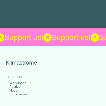
Support us!
Support us!
S
Klimaströme
FESTIVAL
Workshops
Festival
Nous
En repensant