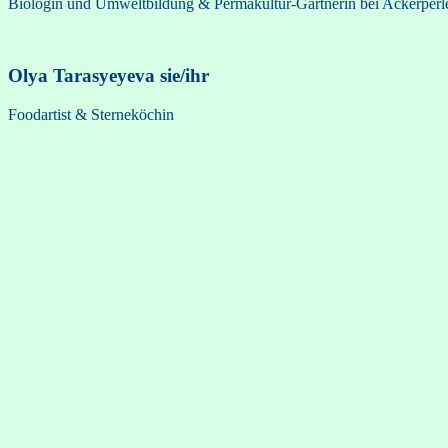
Biologin und Umweltbildung & Permakultur-Gärtnerin bei Ackerperl
Olya Tarasyeyeva
sie/ihr
Foodartist & Sterneköchin