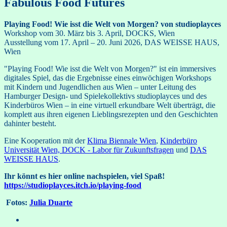
Fabulous Food Futures
Playing Food! Wie isst die Welt von Morgen? von studioplayces
Workshop vom 30. März bis 3. April, DOCKS, Wien
Ausstellung vom 17. April – 20. Juni 2026, DAS WEISSE HAUS,
Wien
"Playing Food! Wie isst die Welt von Morgen?" ist ein immersives
digitales Spiel, das die Ergebnisse eines einwöchigen Workshops
mit Kindern und Jugendlichen aus Wien – unter Leitung des
Hamburger Design- und Spielekollektivs studioplayces und des
Kinderbüros Wien – in eine virtuell erkundbare Welt überträgt, die
komplett aus ihren eigenen Lieblingsrezepten und den Geschichten
dahinter besteht.
Eine Kooperation mit der
Klima Biennale Wien
,
Kinderbüro
Universität Wien, DOCK - Labor für Zukunftsfragen
und
DAS
WEISSE HAUS
.
Ihr könnt es hier online nachspielen, viel Spaß!
https://studioplayces.itch.io/playing-food
Fotos:
Julia Duarte