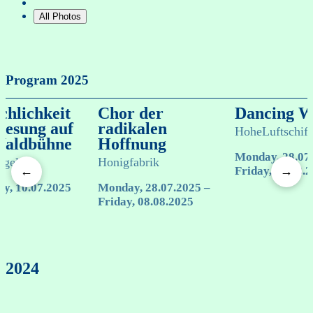
All Photos
Program 2025
chlichkeit
Chor der
Dancing W
Lesung auf
radikalen
HoheLuftschiff
Waldbühne
Hoffnung
Monday, 28.07
gel
Honigfabrik
Friday, 01.08.
←
→
y, 10.07.2025
Monday, 28.07.2025 –
Friday, 08.08.2025
2024